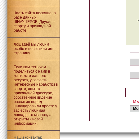
Часть сайта посвящена
базе данных
ШНАУЦЕРОВ. Другая --
спорту и прикладной
работе.
Лошадей мы любим
особо и посвятили им
страницу.
Если вам есть чем
поделиться с нами в
контексте данного
ресурса, у вас есть
интересные наработки в
спорте, опыт в
прикладной дрессуре,
собственное видение
И
развития пород
шнауцеров или просто у
Mo
вас есть любимая
лошадь, то мы всегда
открыты к новой
информации.
Наши контакты: