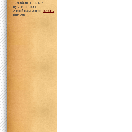
телефон, телетайп,
ну и телескоп...
А ещё нам можно
слать
письма