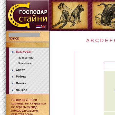
ПОИСК
A
B
C
D
E
F
База собак
Питомники
Выставки
Спорт
Работа
Ликбез
Лошади
Господар Стайни --
команда, мы стараемся
не терять из вида
пользовательские
качества собак.