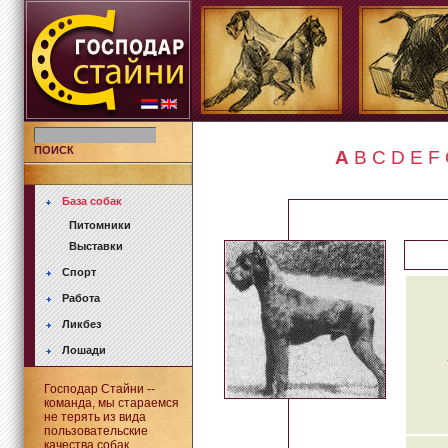
ПОИСК
A
B
C
D
E
F
База собак
Питомники
Выставки
Спорт
Работа
Ликбез
Лошади
Господар Стайни --
команда, мы стараемся
не терять из вида
пользовательские
качества собак.