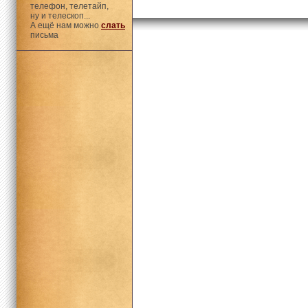
телефон, телетайп,
ну и телескоп...
А ещё нам можно
слать
письма