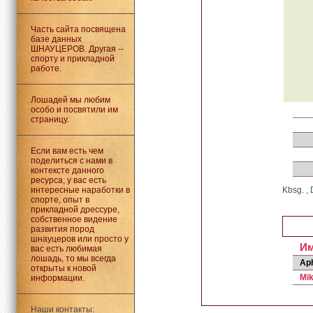
Часть сайта посвящена
базе данных
ШНАУЦЕРОВ. Другая --
спорту и прикладной
работе.
Лошадей мы любим
особо и посвятили им
страницу.
Если вам есть чем
поделиться с нами в
контексте данного
ресурса, у вас есть
интересные наработки в
Kbsg. , 
спорте, опыт в
прикладной дрессуре,
собственное видение
развития пород
шнауцеров или просто у
И
вас есть любимая
лошадь, то мы всегда
Ap
открыты к новой
Mi
информации.
Наши контакты: