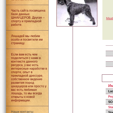
Часть сайта посвящена
базе данных
ШНАУЦЕРОВ. Другая --
Maat
спорту и прикладной
работе.
Лошадей мы любим
особо и посвятили им
страницу.
Если вам есть чем
поделиться с нами в
контексте данного
ресурса, у вас есть
интересные наработки в
спорте, опыт в
прикладной дрессуре,
собственное видение
развития пород
И
шнауцеров или просто у
вас есть любимая
Lu
лошадь, то мы всегда
Peg
открыты к новой
информации.
SC
Sta
Наши контакты:
Sta