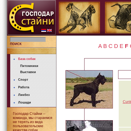
ПОИСК
A
B
C
D
E
F
База собак
Питомники
Выставки
Спорт
Работа
Ликбез
Cunte
Лошади
Господар Стайни --
команда, мы стараемся
не терять из вида
пользовательские
качества собак.