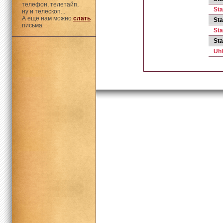
телефон, телетайп,
Sta
ну и телескоп...
А ещё нам можно
слать
Sta
письма
St
Sta
Uhl