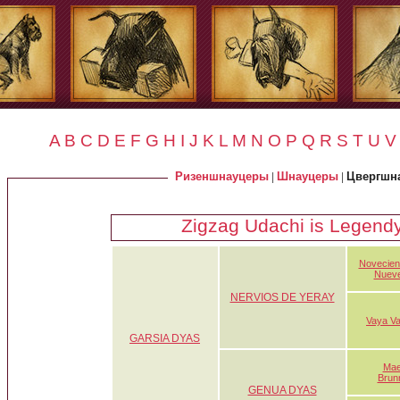
A
B
C
D
E
F
G
H
I
J
K
L
M
N
O
P
Q
R
S
T
U
V
Ризеншнауцеры
Шнауцеры
Цвергшн
|
|
Zigzag Udachi is Legend
Novecien
Nueve
NERVIOS DE YERAY
Vaya Va
GARSIA DYAS
Mae
Brun
GENUA DYAS