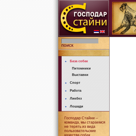
ПОИСК
База собак
Питомники
Выставки
Спорт
Работа
Ликбез
Лошади
Господар Стайни --
команда, мы стараемся
не терять из вида
пользовательские
качества собак.