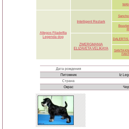
WAN
Sancho 
Intelligent Rezlark
Bouvbea
R
Altegos Filadelfia
Legenda dog
DALERTIS
ZWERGMANIA
ELIZAVETA VELIKAYA
SANTA KN
FAN
Дата рождения
Питомник
Iz Le
Страна
Oкрас
Чер