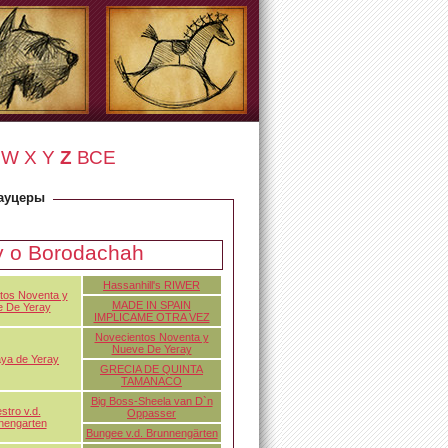
W
X
Y
Z
ВСЕ
ауцеры
y o Borodachah
Hassanhill's RIWER
tos Noventa y
MADE IN SPAIN
 De Yeray
IMPLICAME OTRA VEZ
Novecientos Noventa y
Nueve De Yeray
ya de Yeray
GRECIA DE QUINTA
TAMANACO
Big Boss-Sheela van D`n
stro v.d.
Oppasser
nengarten
Bungee v.d. Brunnengärten