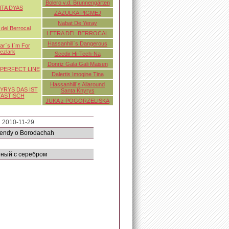
Bolero v.d. Brunnengärten
TA DYAS
ZAZULKA PIGMEJ
Nabat De Yeray
del Berrocal
LETRA DEL BERROCAL
Hassanhill`s Dangerous
r`s I`m For
ezlark
Scedir Hi-Tech-Na
Donriz Gala Gali Maisen
 PERFECT LINE
Dalertis Imogine Tina
Hassanhill`s Allaround
YRYS DAS IST
Santa Knyrys
TASTISCH
JUKA z POGORZELISKA
2010-11-29
gendy o Borodachah
ный с серебром