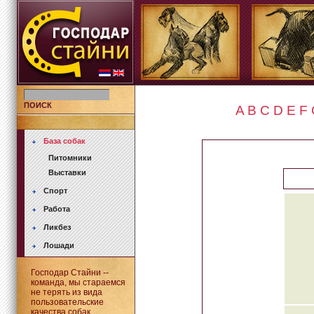
ПОИСК
A
B
C
D
E
F
База собак
Питомники
Выставки
Спорт
Работа
Ликбез
Лошади
Господар Стайни --
команда, мы стараемся
не терять из вида
пользовательские
качества собак.