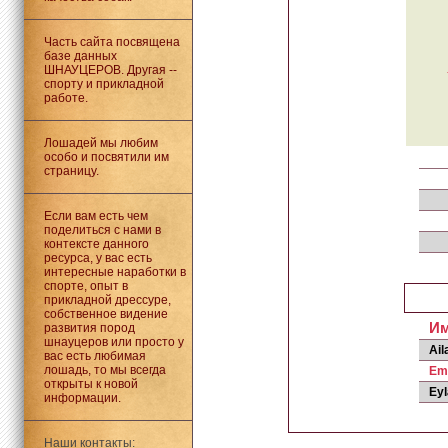
Часть сайта посвящена
базе данных
ШНАУЦЕРОВ. Другая --
спорту и прикладной
работе.
Лошадей мы любим
особо и посвятили им
страницу.
Если вам есть чем
поделиться с нами в
контексте данного
ресурса, у вас есть
интересные наработки в
спорте, опыт в
прикладной дрессуре,
собственное видение
И
развития пород
шнауцеров или просто у
Ail
вас есть любимая
лошадь, то мы всегда
Emm
открыты к новой
Eyl
информации.
Наши контакты: