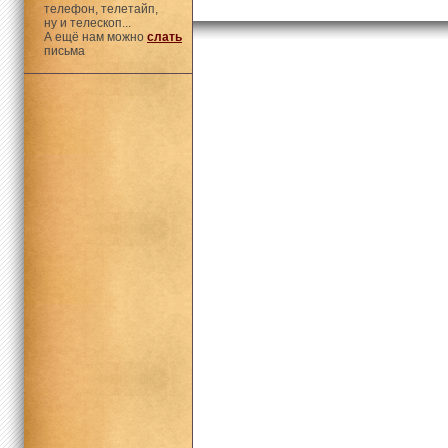
телефон, телетайп,
ну и телескоп...
А ещё нам можно
слать
письма