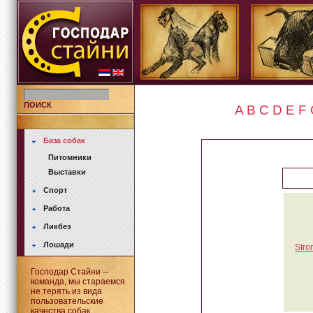
ПОИСК
A
B
C
D
E
F
База собак
Питомники
Выставки
Спорт
Работа
Ликбез
Лошади
Stro
Господар Стайни --
команда, мы стараемся
не терять из вида
пользовательские
качества собак.