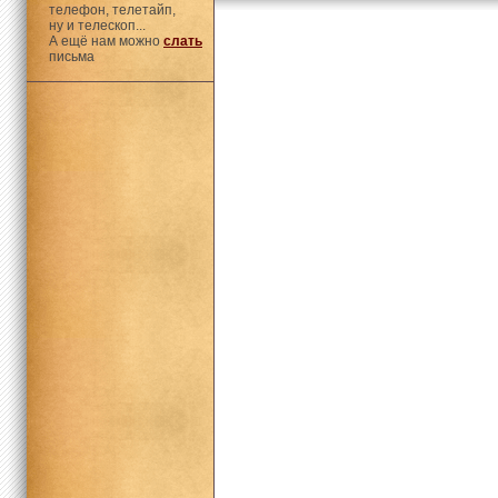
телефон, телетайп,
ну и телескоп...
А ещё нам можно
слать
письма