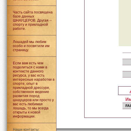
Часть сайта посвящена
базе данных
ШНАУЦЕРОВ. Другая --
спорту и прикладной
работе.
Лошадей мы любим
особо и посвятили им
страницу.
Если вам есть чем
поделиться с нами в
контексте данного
ресурса, у вас есть
интересные наработки в
спорте, опыт в
прикладной дрессуре,
собственное видение
развития пород
И
шнауцеров или просто у
вас есть любимая
FA
лошадь, то мы всегда
открыты к новой
информации.
Наши контакты: