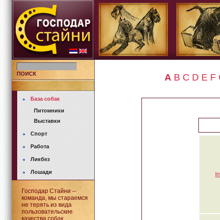
ПОИСК
A
B
C
D
E
F
База собак
Питомники
Выставки
Спорт
Работа
Ликбез
Лошади
I
Господар Стайни --
команда, мы стараемся
не терять из вида
пользовательские
качества собак.