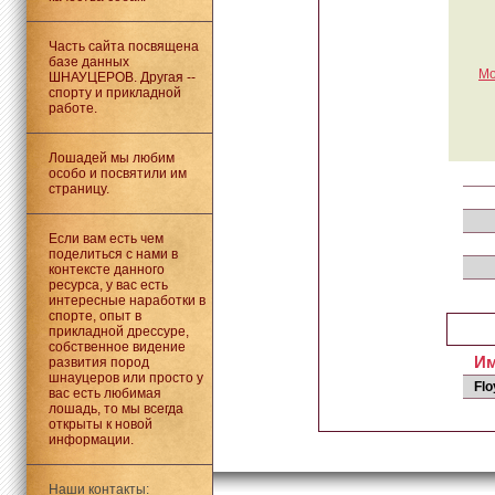
Часть сайта посвящена
базе данных
Mo
ШНАУЦЕРОВ. Другая --
спорту и прикладной
работе.
Лошадей мы любим
особо и посвятили им
страницу.
Если вам есть чем
поделиться с нами в
контексте данного
ресурса, у вас есть
интересные наработки в
спорте, опыт в
прикладной дрессуре,
собственное видение
И
развития пород
шнауцеров или просто у
Flo
вас есть любимая
лошадь, то мы всегда
открыты к новой
информации.
Наши контакты: