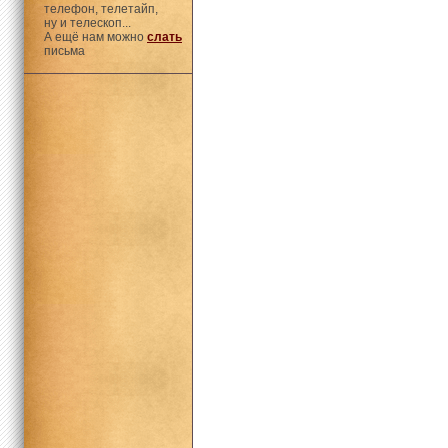
телефон, телетайп,
ну и телескоп...
А ещё нам можно
слать
письма