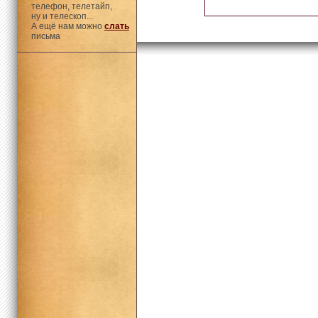
телефон, телетайп,
ну и телескоп...
А ещё нам можно
слать
письма