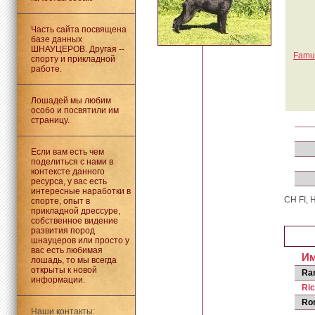
Часть сайта посвящена
базе данных
ШНАУЦЕРОВ. Другая --
Famu
спорту и прикладной
работе.
Лошадей мы любим
особо и посвятили им
страницу.
Если вам есть чем
поделиться с нами в
контексте данного
ресурса, у вас есть
интересные наработки в
CH FI, 
спорте, опыт в
прикладной дрессуре,
собственное видение
развития пород
шнауцеров или просто у
вас есть любимая
И
лошадь, то мы всегда
открыты к новой
Ra
информации.
Ric
Ro
Наши контакты: