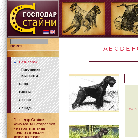
ПОИСК
A
B
C
D
E
F
База собак
Питомники
Выставки
Спорт
Работа
Ликбез
Лошади
Stabl
Господар Стайни --
команда, мы стараемся
не терять из вида
пользовательские
качества собак.