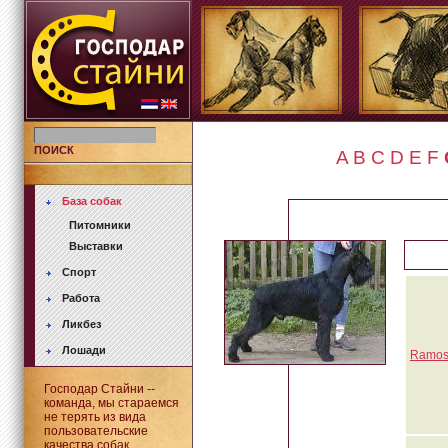
ПОИСК
A
B
C
D
E
F
База собак
Питомники
Выставки
Спорт
Работа
Ликбез
Лошади
Ramos 
Господар Стайни --
команда, мы стараемся
не терять из вида
пользовательские
качества собак.