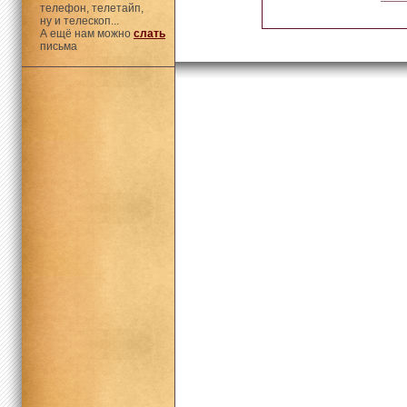
телефон, телетайп,
ну и телескоп...
А ещё нам можно
слать
письма