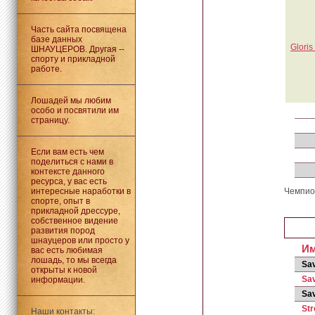
Часть сайта посвящена
базе данных
Glori
ШНАУЦЕРОВ. Другая --
спорту и прикладной
работе.
Лошадей мы любим
особо и посвятили им
страницу.
Если вам есть чем
поделиться с нами в
контексте данного
ресурса, у вас есть
интересные наработки в
Чемпио
спорте, опыт в
прикладной дрессуре,
собственное видение
развития пород
шнауцеров или просто у
И
вас есть любимая
лошадь, то мы всегда
Sav
открыты к новой
Sav
информации.
Sav
Str
Наши контакты: