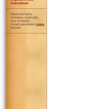
информации.
Наши контакты:
телефон, телетайп,
ну и телескоп...
А ещё нам можно
слать
письма