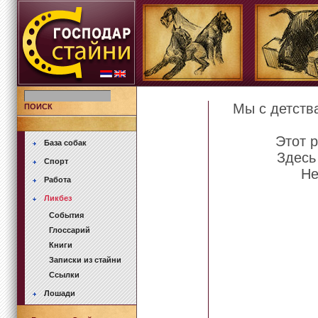
Мы с детства
ПОИСК
Этот р
База собак
Здесь 
Спорт
Не
Работа
Ликбез
События
Глоссарий
Книги
Записки из стайни
Ссылки
Лошади