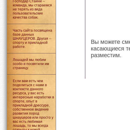
Господар Стайни --
команда, мы стараемся
не терять из вида
пользовательские
качества собак.
Часть сайта посвящена
базе данных
ШНАУЦЕРОВ. Другая --
Вы можете сме
спорту и прикладной
работе.
касающиеся те
разместим.
Лошадей мы любим
особо и посвятили им
страницу.
Если вам есть чем
поделиться с нами в
контексте данного
ресурса, у вас есть
интересные наработки в
спорте, опыт в
прикладной дрессуре,
собственное видение
развития пород
шнауцеров или просто у
вас есть любимая
лошадь, то мы всегда
открыты к новой