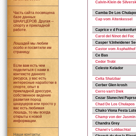
Calvin-Klein de Silvers
Часть сайта посвящена
Camba De Los Chulap
базе данных
Cap vom Altenkessel
ШНАУЦЕРОВ. Другая --
спорту и прикладной
работе.
Caprice v d Frankenfur
Carol del Ninot del Foc
Casper V.Inheidener Se
Лошадей мы любим
особо и посвятили им
Castor vom Asphalthof
страницу.
Ce Bas
Cedor Trobi
Если вам есть чем
Celeste Kelador
поделиться с нами в
контексте данного
ресурса, у вас есть
Celta Shatzbar
интересные наработки в
Cerber Glen krosh
спорте, опыт в
прикладной дрессуре,
Cerro van't Diek
собственное видение
Cezar Slunechni Paprs
развития пород
шнауцеров или просто у
Chad De Los Chulapos
вас есть любимая
Chako Viona Festa Lut
лошадь, то мы всегда
открыты к новой
Champ von der Jasmin
информации.
Chandra Grey
Chanel v Lobbachtal
Наши контакты: