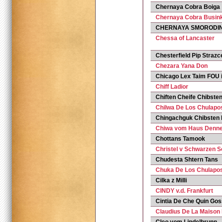
Chernaya Cobra Boiga
Chernaya Cobra Busin
CHERNAYA SMORODIN
Chessa of Lancaster
Chesterfield Pip Strazc
Chezara Yana Don
Chicago Lex Taim FOU i
Chiff Ladior
Chiften Cheife Chibsten 
Chilwa De Los Chulapo
Chingachguk Chibsten I
Chiwa vom Haus Denn
Chottans Tamook
Christel v Schwarzen S
Chudesta Shtern Tans
Chuka De Los Chulapo
Cilka z Milli
CINDY v.d. Frankfurt
Cintia De Che Quin Gos
Claudius De La Maison 