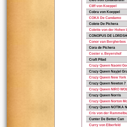
Cleo vom Lindelbrunn
Cliff von Koeppel
Cobra von Koeppel
COKA De Candamo
Colete De Pichera
Colette von der Hohen
CONOPUS DE LORDSH
Conor van Bergherbos
Cora de Pichera
Coster v. Beyershof
Craft Pilad
Crazy Queen Naomi Go
Crazy Queen Nayjel Gra
Crazy Queen New York
Crazy Queen Newton 7
Crazy Queen NIRO WO
Crazy Queen Norris
Crazy Queen Norton M
Crazy Queen NOTIKA 
Cris von der Rammelb
Cunter De Better Can
Curry von Elberfeld