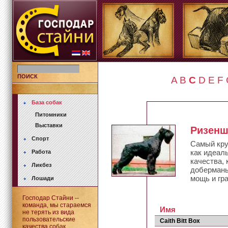
ПОИСК
A
B
C
D
E
F
База собак
Питомники
Выставки
Ризен
Спорт
Самый кру
как идеал
Работа
качества,
Ликбез
доберманы
мощь и гр
Лошади
Господар Стайни --
команда, мы стараемся
Имя
не терять из вида
пользовательские
Caith Bitt Box
качества собак.