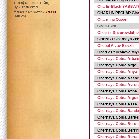
Chanuk du dug la Elze
телефон, телетайп,
Charlin Black SABBA
ну и телескоп...
А ещё нам можно
слать
CHARLIN PECLAR Glor
письма
Charming Queen
Chelsi Orli
Chelsi s Dneprovskih 
CHENCY Chernaya Zhe
Chepel Alyay Bridzhi
Cheri Z Pelikanova Mly
Chernaya Cobra Arbale
Chernaya Cobra Argo
Chernaya Cobra Ariya
Chernaya Cobra Assol’
Chernaya Cobra Avror
Chernaya Cobra Afina
Chernaya Cobra Argum
Chernaya Cobra Assa
Chernaya Cobra Bande
Chernaya Cobra Barker
Chernaya Cobra Berett
Chernaya Cobra Berri
Chernaya Cobra Berta