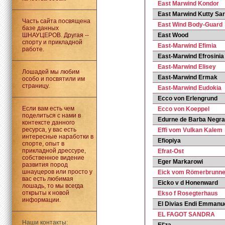
East Marwind Kondor
East Marwind Kutty Sa
Часть сайта посвящена
East Wind Body-Guard
базе данных
ШНАУЦЕРОВ. Другая --
East Wood
спорту и прикладной
East-Marwind Efimia
работе.
East-Marwind Efrosinia
East-Marwind Elisey
Лошадей мы любим
East-Marwind Ermak
особо и посвятили им
страницу.
East-Marwind Eudokia
Ecco von Erlengrund
Если вам есть чем
Ecco von Koeppel
поделиться с нами в
Edurne de Barba Negra
контексте данного
ресурса, у вас есть
Effi vom Vulkan Kalem
интересные наработки в
Efiopiya
спорте, опыт в
прикладной дрессуре,
Efrat-Ost
собственное видение
Eger Markarowi
развития пород
шнауцеров или просто у
Eick vom Römerbrunn
вас есть любимая
Eicko v d Honenward
лошадь, то мы всегда
открыты к новой
Ekso f Rosegterhaus
информации.
El Divias Endi Emmanu
EL FAGOT SANDRA
Наши контакты: