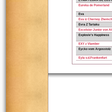
ETNIA FLORA DE LOS
Eureka de Pomerland
Eva
Eva iz Chernoy Zhemch
Evra Z Tartaku
Excelsior-Junior von A
Explosiv's Happiness
EXY z Vlamber
Eycko vom Argosstolz
Eyla v.d.Frankenfurt