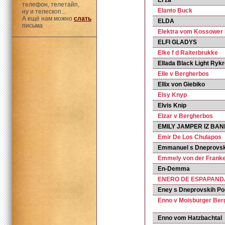
El'za
телефон, телетайп,
Elanto Buck
ну и телескоп...
А ещё нам можно
слать
ELDA
письма
Elektra vom Kossower
ELFI GLADYS
Elke f d Raiterbrukke
Ellada Black Light Ryk
Elle v Bergherbos
Ellix von Giebiko
Elsy Knyp
Elvis Knip
Elzar v Bergherbos
EMILY JAMPER IZ BA
Emir De Los Chulapos
Emmanuel s Dneprovsk
Emmely von der Franke
En-Demma
ENERO DE ESPAPAND
Eney s Dneprovskih P
Enno v Moisburger Ber
Enno vom Hatzbachtal