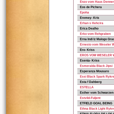
Enzo vom Haus Denner
Eos de Pichera
Epoha
Eremey- Kris
Erhan s Hehcira
Erica Dealho
Erko vom Rehgraben
Erna Indi Iz Malogo Gra
Ernesto vom Weseler 
Ero- Kriss
EROS VOM WESELER 
Esenia- Kriss
Esmeralda Black Jipsi
Esperanza Mousaro
Essi Black Spark Ryk
Esta f Dahberg
ESTELLA
Esther vom Schwarzen 
Estvild-Fuljent
ETFIELD GOAL BEING
Ethna Black Light Ryk