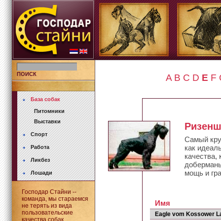
ПОИСК
A
B
C
D
E
F
База собак
Питомники
Выставки
Ризен
Спорт
Самый кру
как идеал
Работа
качества,
Ликбез
доберманы
мощь и гр
Лошади
Господар Стайни --
команда, мы стараемся
Имя
не терять из вида
пользовательские
Eagle vom Kossower L
качества собак.