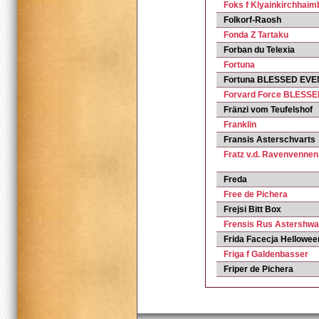
Foks f Klyainkirchhaim
Folkorf-Raosh
Fonda Z Tartaku
Forban du Telexia
Fortuna
Fortuna BLESSED EVE
Forvard Force BLESS
Fränzi vom Teufelshof
Franklin
Fransis Asterschvarts
Fratz v.d. Ravenvennen
Freda
Free de Pichera
Frejsi Bitt Box
Frensis Rus Astershwa
Frida Facecja Hellowee
Friga f Galdenbasser
Friper de Pichera