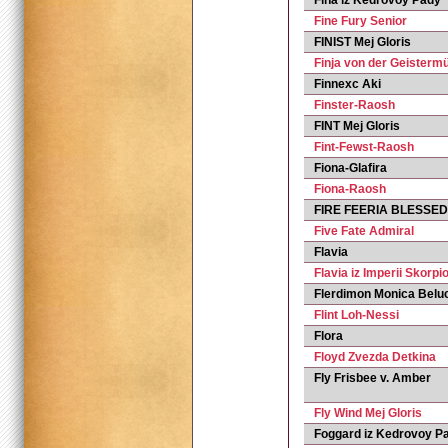
Fina iz Kedrovoy Pady
Fine Fury Senior
FINIST Mej Gloris
Finja von der Geisterm
Finnexc Aki
Finster-Raosh
FINT Mej Gloris
Fint-Fewst-Raosh
Fiona-Glafira
Fiona-Raosh
FIRE FEERIA BLESSE
Five Fate Admiral
Flavia
Flavia iz Imperii Skorpi
Flerdimon Monica Belu
Flint Loh-Nessi
Flora
Floyd Zvezda Detkina
Fly Frisbee v. Amber
Fly Wind Mej Gloris
Foggard iz Kedrovoy P