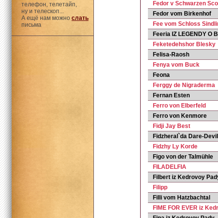
Fedor v Schwarzen Sco
телефон, телетайп,
ну и телескоп...
Fedor vom Birkenhof
А ещё нам можно
слать
Fee vom Schloss Sindl
письма
Feeria IZ LEGENDY 
Feketedehshor Blesky
Felisa-Raosh
Fenya vom Buck
Feona
Ferggy de Nigraderma
Fernan Esten
Ferro von Elberfeld
Ferro von Kenmore
Fidji Jay Best
Fidzheral`da Dare-Devil
Fidzhy Ly Korde
Figo von der Talmühle
FILADELFIA
Filbert iz Kedrovoy Pad
Filipp
Filli vom Hatzbachtal
FIME FOR EVER iz Ked