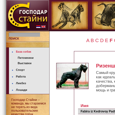
ПОИСК
A
B
C
D
E
F
База собак
Питомники
Выставки
Ризен
Спорт
Самый кру
как идеал
Работа
качества,
Ликбез
доберманы
мощь и гр
Лошади
Господар Стайни --
команда, мы стараемся
Имя
не терять из вида
пользовательские
Fabira iz Kedrovoy Pad
качества собак.