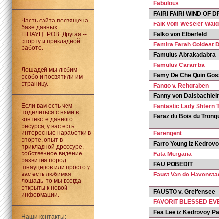
Fabulous
FAIRI FAIRI WIND OF 
Часть сайта посвящена
Falk vom Weseler Wald
базе данных
ШНАУЦЕРОВ. Другая --
Falko von Elberfeld
спорту и прикладной
Famira Farah Goldest 
работе.
Famulus Abrakadabra
Famulus Caramba
Лошадей мы любим
Famy De Che Quin Gos
особо и посвятили им
страницу.
Fango v. Rehgraben
Fanny von Daisbachlei
Если вам есть чем
Fantastic Lady Shtern 
поделиться с нами в
Faraz du Bois du Tronq
контексте данного
ресурса, у вас есть
интересные наработки в
Farengent
спорте, опыт в
Farro Young iz Kedrov
прикладной дрессуре,
собственное видение
Fata Morgana
развития пород
FAU POBEDIT
шнауцеров или просто у
вас есть любимая
Faust Van de Havensta
лошадь, то мы всегда
открыты к новой
FAUSTO v. Greifensee
информации.
FAVORIT BLESSED EV
Fea Lee iz Kedrovoy P
Наши контакты: