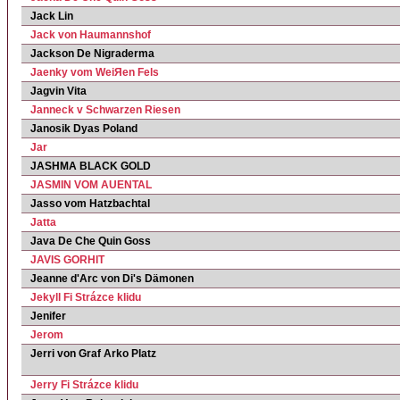
Jack Lin
Jack von Haumannshof
Jackson De Nigraderma
Jaenky vom WeiЯen Fels
Jagvin Vita
Janneck v Schwarzen Riesen
Janosik Dyas Poland
Jar
JASHMA BLACK GOLD
JASMIN VOM AUENTAL
Jasso vom Hatzbachtal
Jatta
Java De Che Quin Goss
JAVIS GORHIT
Jeanne d'Arc von Di's Dämonen
Jekyll Fi Strázce klidu
Jenifer
Jerom
Jerri von Graf Arko Platz
Jerry Fi Strázce klidu