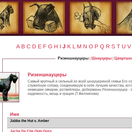
A
B
C
D
E
F
G
H
I
J
K
L
M
N
O
P
Q
R
S
T
U
V
Ризеншнауцеры
Шнауцеры
Цвергшн
|
|
Ризеншнауцеры
Самый крупный и сильный из всей шнауцериной семьи.Его с
служебную собаку, соединившую в себе лучшие качества, ко
немецкие овчарки, ротвейлеры, доберманы.Ризеншнауцер - э
надежность, мощь и грация.(Т.Филлипова)
Имя
Jabba the Hut v. Amber
Jacha De Che Quin Goss