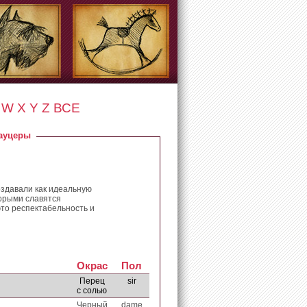
W
X
Y
Z
ВСЕ
ауцеры
оздавали как идеальную
торыми славятся
то респектабельность и
Oкрас
Пол
Перец
sir
с солью
Черный
dame