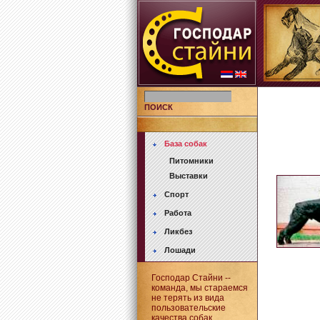
ПОИСК
База собак
Питомники
Выставки
Спорт
Работа
Ликбез
Лошади
Господар Стайни --
команда, мы стараемся
не терять из вида
пользовательские
качества собак.